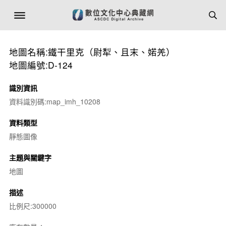
地圖名稱:鐵干里克（尉犁、且末、婼羌）
地圖編號:D-124
識別資訊
資料識別碼:map_imh_10208
資料類型
靜態圖像
主題與關鍵字
地圖
描述
比例尺:300000