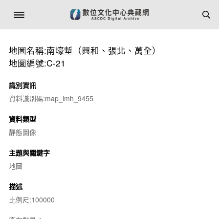
地圖名稱:南壕塹（興和、張北、萬全）
地圖編號:C-21
識別資訊
資料識別碼:map_imh_9455
資料類型
靜態圖像
主題與關鍵字
地圖
描述
比例尺:100000