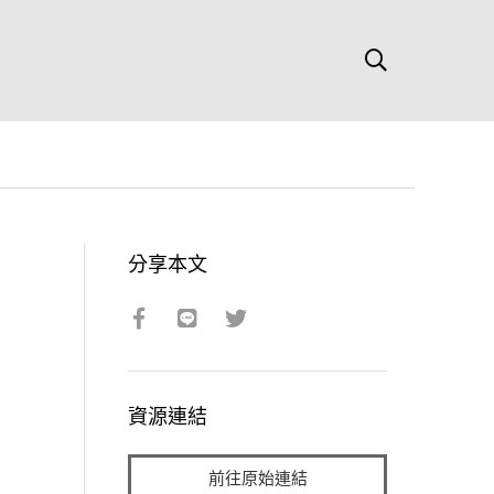
分享本文
資源連結
前往原始連結