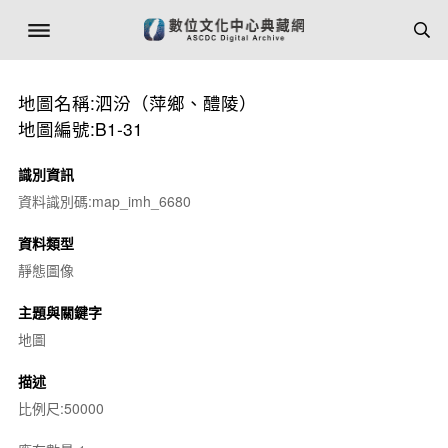
地圖名稱:泗汾（萍鄉、醴陵）
地圖編號:B1-31
識別資訊
資料識別碼:map_imh_6680
資料類型
靜態圖像
主題與關鍵字
地圖
描述
比例尺:50000