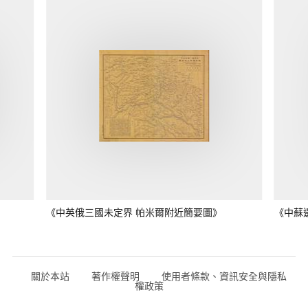
《中英俄三國未定界 帕米爾附近簡要圖》
《中蘇
關於本站
著作權聲明
使用者條款、資訊安全與隱私
權政策