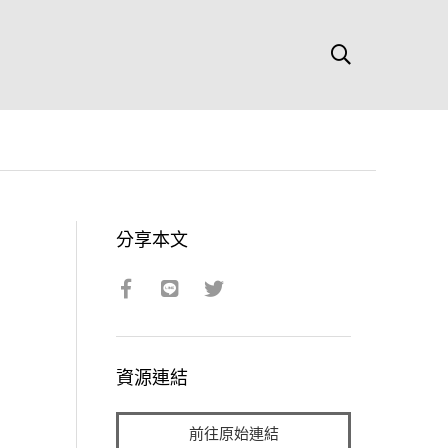
分享本文
資源連結
前往原始連結