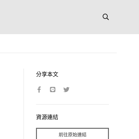
分享本文
資源連結
前往原始連結