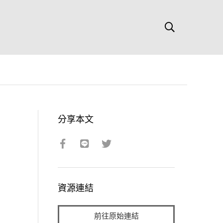
分享本文
資源連結
前往原始連結