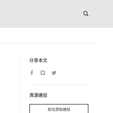
分享本文
資源連結
前往原始連結