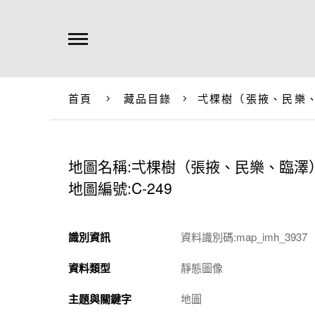
首頁
藏品目錄
弌棵樹（張掖、民樂
地圖名稱:弌棵樹（張掖、民樂、臨澤
地圖編號:C-249
識別資訊
資料識別碼:map_imh_3937
資料類型
靜態圖像
主題與關鍵字
地圖