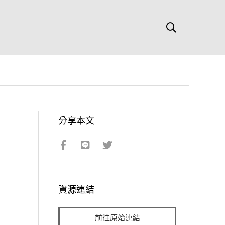
分享本文
資源連結
前往原始連結