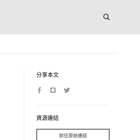
分享本文
資源連結
前往原始連結