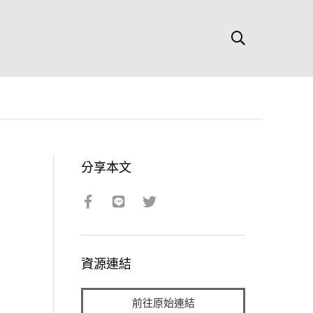
分享本文
資源連結
前往原始連結