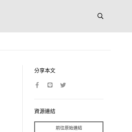
分享本文
資源連結
前往原始連結