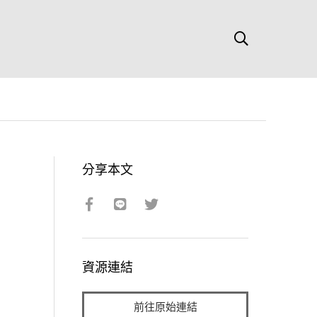
分享本文
資源連結
前往原始連結