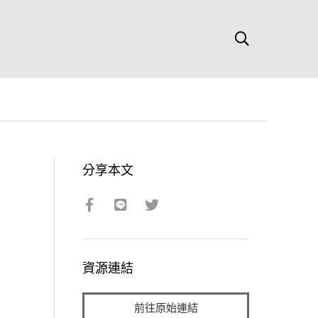
分享本文
資源連結
前往原始連結