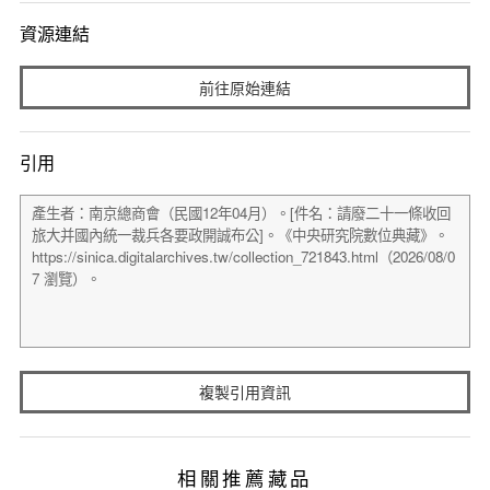
資源連結
前往原始連結
引用
複製引用資訊
相關推薦藏品