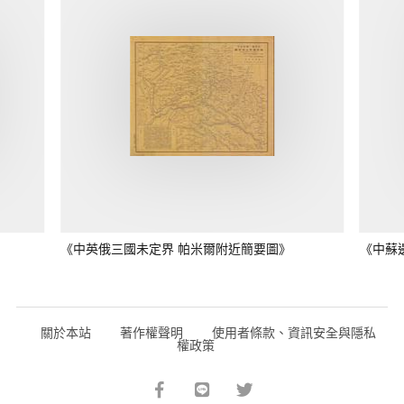
《中英俄三國未定界 帕米爾附近簡要圖》
《中蘇
關於本站
著作權聲明
使用者條款、資訊安全與隱私
權政策