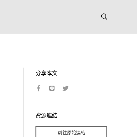
分享本文
資源連結
前往原始連結