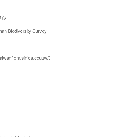
中心
Biodiversity Survey
flora.sinica.edu.tw/）