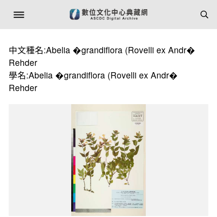
中文種名:Abelia �grandiflora (Rovelli ex Andr�
Rehder
學名:Abelia �grandiflora (Rovelli ex Andr�
Rehder