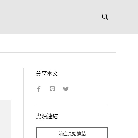
分享本文
資源連結
前往原始連結