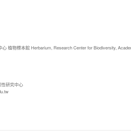
 Herbarium, Research Center for Biodiversity, Acade
樣性研究中心
du.tw