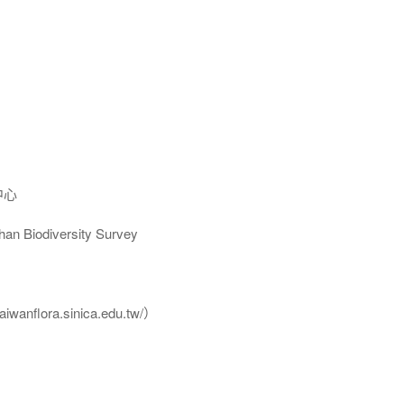
中心
Biodiversity Survey
flora.sinica.edu.tw/）