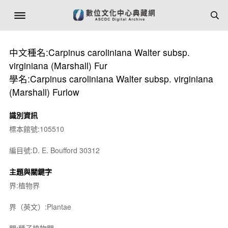
中文種名:Carpinus caroliniana Walter subsp.
virginiana (Marshall) Fur
學名:Carpinus caroliniana Walter subsp. virginiana
(Marshall) Furlow
識別資訊
標本館號:105510
編目號:D. E. Boufford 30312
主題與關鍵字
界:植物界
界（英文）:Plantae