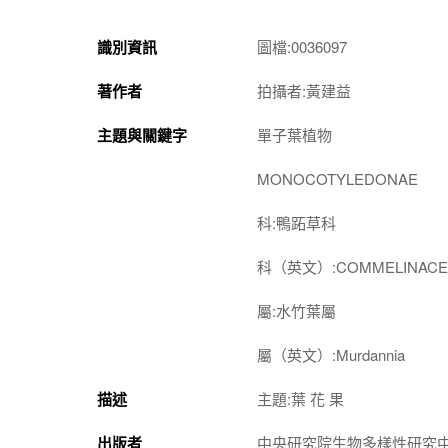
識別資訊
圖檔:0036097
著作者
拍攝者:黃建益
主題與關鍵字
單子葉植物
MONOCOTYLEDONAE
科:鴨跖草科
科（英文）:COMMELINACE
屬:水竹葉屬
屬（英文）:Murdannia
描述
主題:葉 花 果
出版者
中央研究院生物多樣性研究