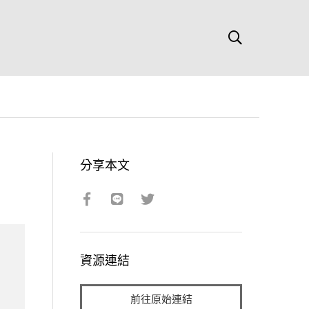
分享本文
資源連結
前往原始連結