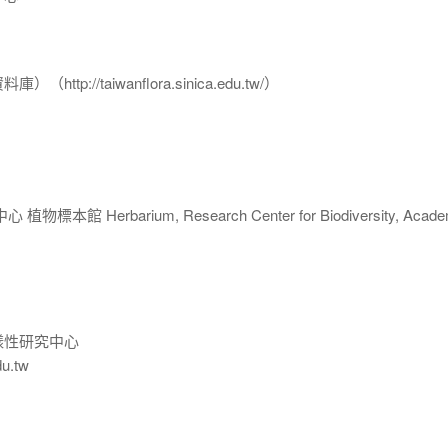
p://taiwanflora.sinica.edu.tw/）
 Herbarium, Research Center for Biodiversity, Acade
樣性研究中心
du.tw