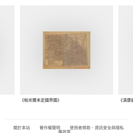
《帕米爾未定國界圖》
《滇康
關於本站
著作權聲明
使用者條款、資訊安全與隱私
權政策