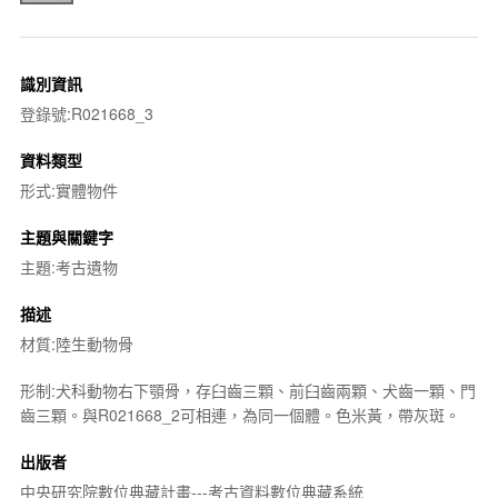
識別資訊
登錄號:R021668_3
資料類型
形式:實體物件
主題與關鍵字
主題:考古遺物
描述
材質:陸生動物骨
形制:犬科動物右下顎骨，存臼齒三顆、前臼齒兩顆、犬齒一顆、門
齒三顆。與R021668_2可相連，為同一個體。色米黃，帶灰斑。
出版者
中央研究院數位典藏計畫---考古資料數位典藏系統