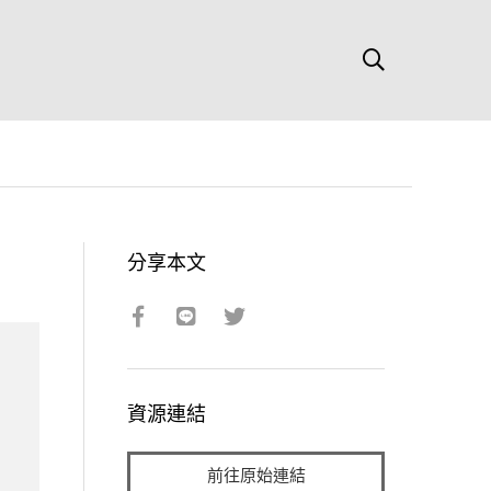
分享本文
資源連結
前往原始連結