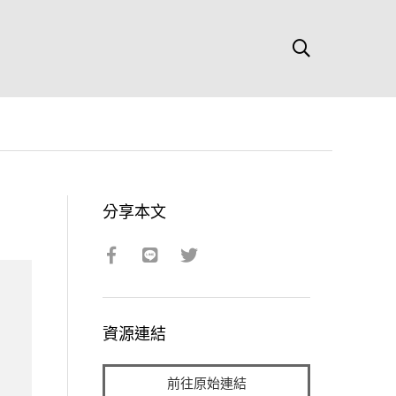
分享本文
資源連結
前往原始連結