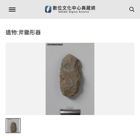
遺物:斧鋤形器