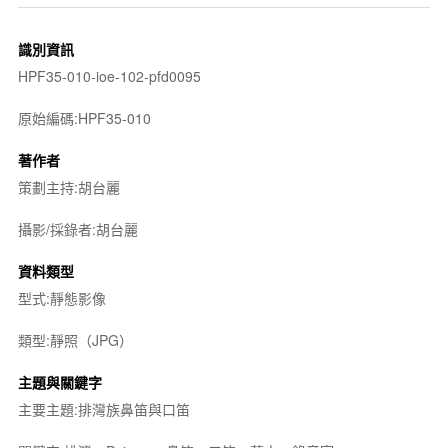
識別資訊
HPF35-010-ioe-102-pfd0095
原始編碼:HPF35-010
著作者
策劃主持:胡台麗
攝影/採錄者:胡台麗
資料類型
型式:靜態影像
類型:靜照（JPG）
主題與關鍵字
主要主題:排灣族鼻笛與口笛