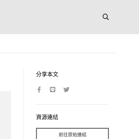
分享本文
資源連結
前往原始連結