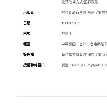
收藏取得方式:田野採集
出版者
數位化執行單位:臺灣民族誌
日期
1988-05-07
格式
數量:1
範圍
中華民國．台灣；台東縣延
管理權
著作權擁有者:中研院民族所
授權聯絡窗口
請洽：ioemuseum@gate.sinic