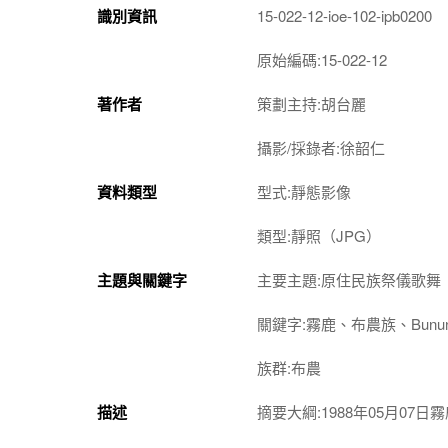
識別資訊
15-022-12-ioe-102-ipb0200
原始編碼:15-022-12
著作者
策劃主持:胡台麗
攝影/採錄者:徐韶仁
資料類型
型式:靜態影像
類型:靜照（JPG）
主題與關鍵字
主要主題:原住民族祭儀歌舞
關鍵字:霧鹿、布農族、Bunun、
族群:布農
描述
摘要大綱:1988年05月07