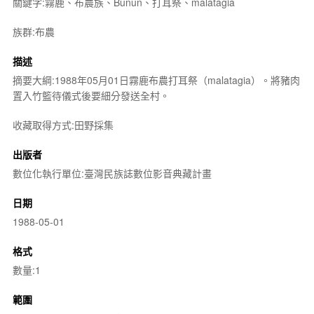
關鍵字:霧鹿、布農族、Bunun、打耳祭、malatagia
族群:布農
描述
摘要大綱:1988年05月01日霧鹿布農打耳祭（malatagia）。將豬肉
置入竹籃待儀式後要細分發送全村。
收藏取得方式:田野採集
出版者
數位化執行單位:臺灣民族誌數位影音典藏計畫
日期
1988-05-01
格式
數量:1
範圍