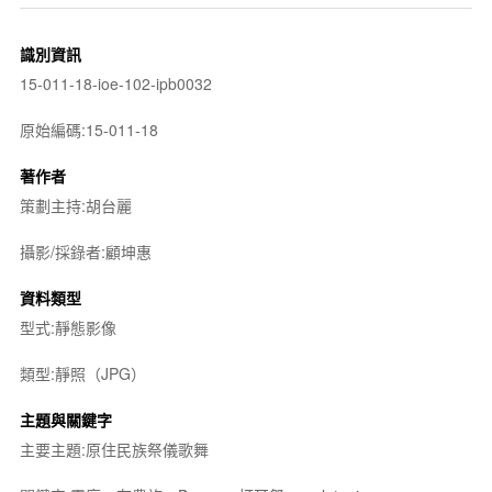
識別資訊
15-011-18-ioe-102-ipb0032
原始編碼:15-011-18
著作者
策劃主持:胡台麗
攝影/採錄者:顧坤惠
資料類型
型式:靜態影像
類型:靜照（JPG）
主題與關鍵字
主要主題:原住民族祭儀歌舞