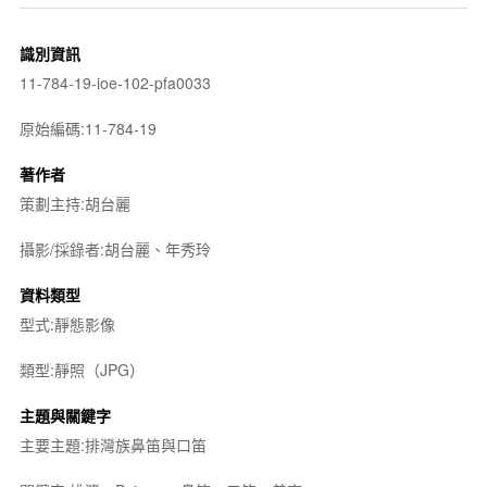
識別資訊
11-784-19-ioe-102-pfa0033
原始編碼:11-784-19
著作者
策劃主持:胡台麗
攝影/採錄者:胡台麗、年秀玲
資料類型
型式:靜態影像
類型:靜照（JPG）
主題與關鍵字
主要主題:排灣族鼻笛與口笛