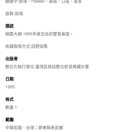
關鍵字:排灣、Paiwan、鼻笛、口笛、普查
族群:排灣
描述
摘要大綱:1995年蔣忠信的雙管鼻笛。
收藏取得方式:田野採集
出版者
數位化執行單位:臺灣民族誌數位影音典藏計畫
日期
1995
格式
數量:1
範圍
中華民國．台灣；屏東縣泰武鄉