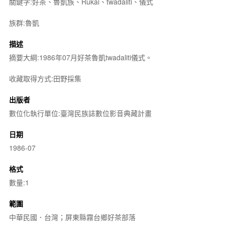
關鍵字:好茶、魯凱族、Rukai、twadaliti、儀式
族群:魯凱
描述
摘要大綱:1986年07月好茶魯凱twadaliti儀式。
收藏取得方式:田野採集
出版者
數位化執行單位:臺灣民族誌數位影音典藏計畫
日期
1986-07
格式
數量:1
範圍
中華民國．台灣；屏東縣霧台鄉好茶部落