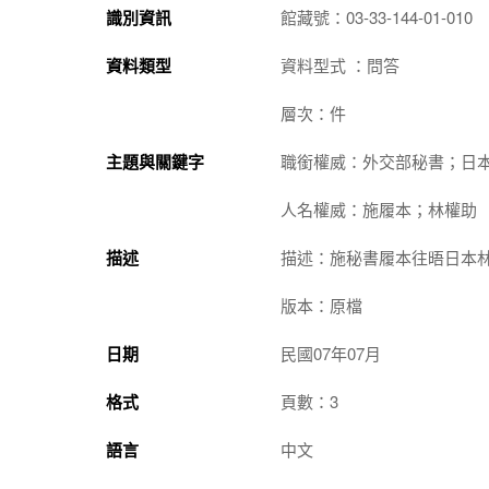
識別資訊
館藏號：03-33-144-01-010
資料類型
資料型式 ：問答
層次：件
主題與關鍵字
職銜權威：外交部秘書；日
人名權威：施履本；林權助
描述
描述：施秘書履本往晤日本
版本：原檔
日期
民國07年07月
格式
頁數：3
語言
中文