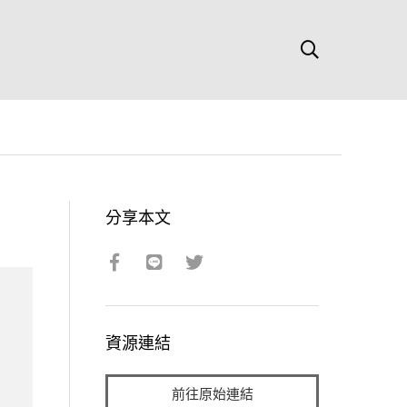
分享本文
資源連結
前往原始連結