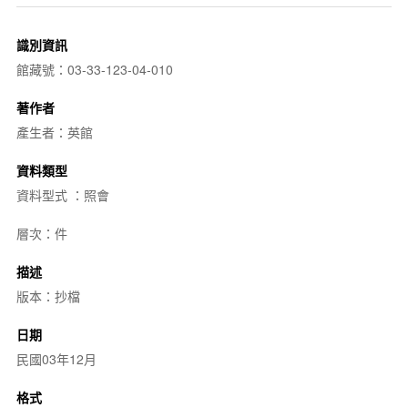
識別資訊
館藏號：03-33-123-04-010
著作者
產生者：英館
資料類型
資料型式 ：照會
層次：件
描述
版本：抄檔
日期
民國03年12月
格式