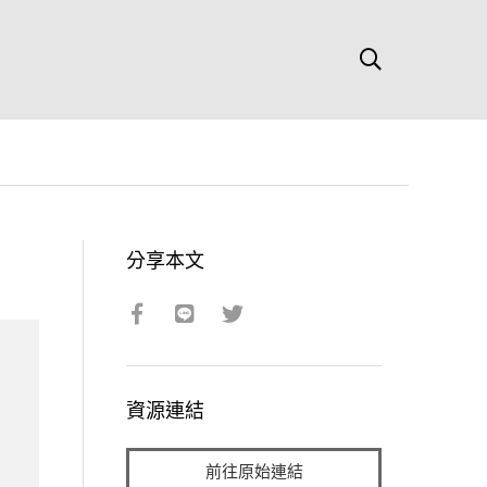
分享本文
資源連結
前往原始連結