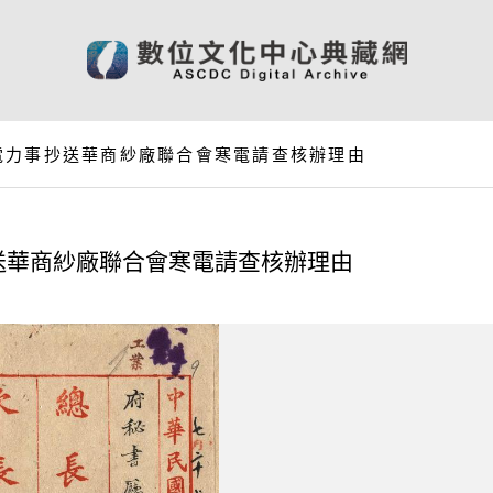
電力事抄送華商紗廠聯合會寒電請查核辦理由
送華商紗廠聯合會寒電請查核辦理由