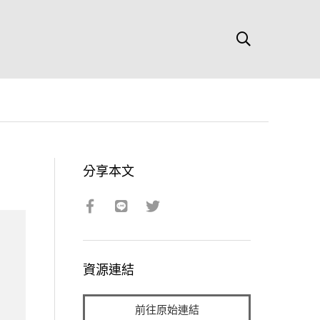
分享本文
資源連結
前往原始連結