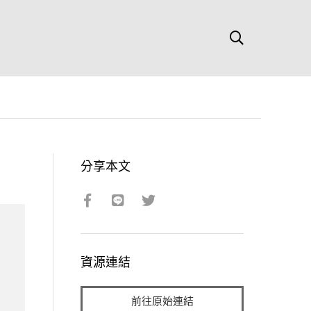
分享本文
資源連結
前往原始連結