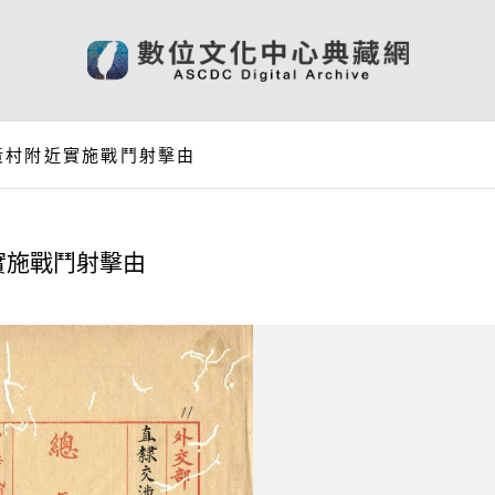
黃村附近實施戰鬥射擊由
實施戰鬥射擊由