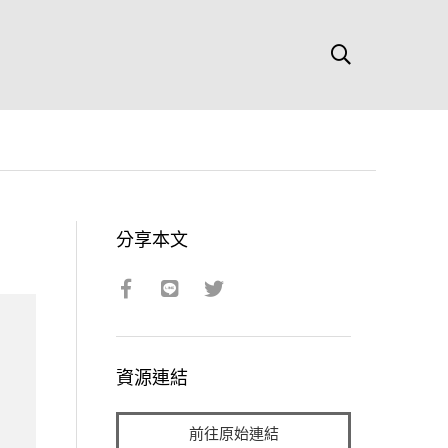
分享本文
資源連結
前往原始連結