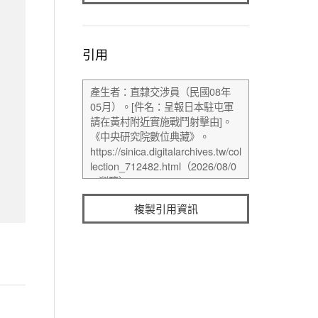
引用
複製引用資訊