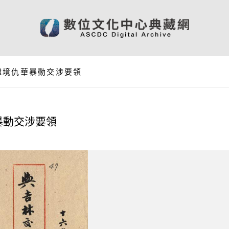
韓境仇華暴動交涉要領
暴動交涉要領