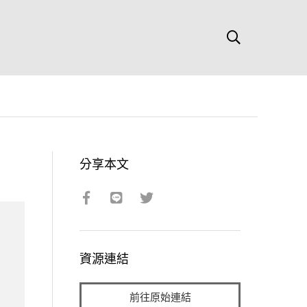
分享本文
資源連結
前往原始連結