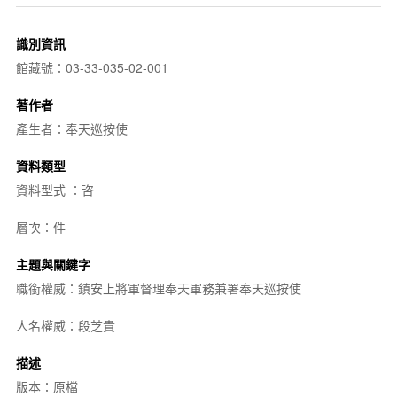
識別資訊
館藏號：03-33-035-02-001
著作者
產生者：奉天巡按使
資料類型
資料型式 ：咨
層次：件
主題與關鍵字
職銜權威：鎮安上將軍督理奉天軍務兼署奉天巡按使
人名權威：段芝貴
描述
版本：原檔