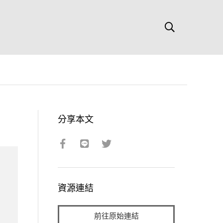
分享本文
資源連結
前往原始連結