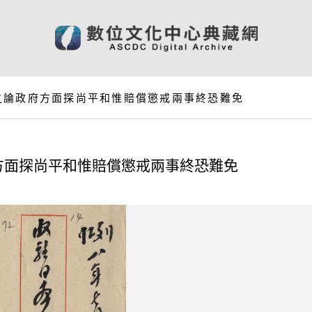
之論政府方面探尚平和惟賠償懲戒兩事終恐難免
方面探尚平和惟賠償懲戒兩事終恐難免