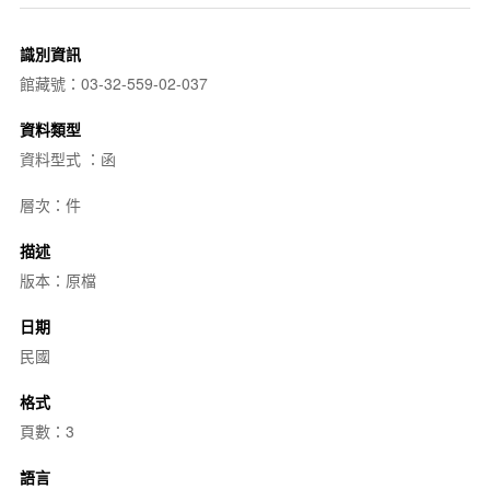
識別資訊
館藏號：03-32-559-02-037
資料類型
資料型式 ：函
層次：件
描述
版本：原檔
日期
民國
格式
頁數：3
語言