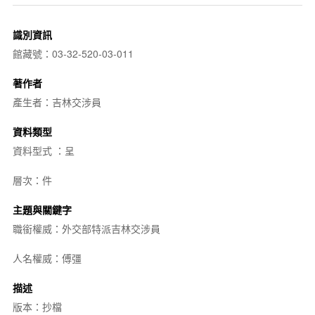
識別資訊
館藏號：03-32-520-03-011
著作者
產生者：吉林交涉員
資料類型
資料型式 ：呈
層次：件
主題與關鍵字
職銜權威：外交部特派吉林交涉員
人名權威：傅彊
描述
版本：抄檔