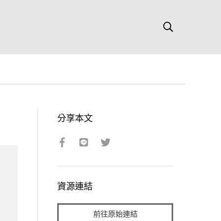
分享本文
資源連結
前往原始連結