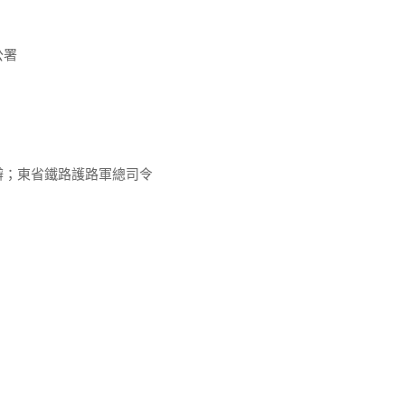
公署
辦；東省鐵路護路軍總司令