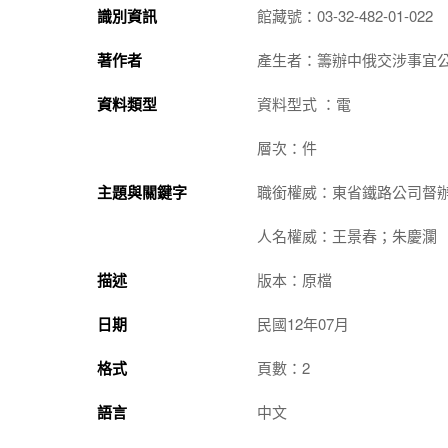
識別資訊
館藏號：03-32-482-01-022
著作者
產生者：籌辦中俄交涉事宜
資料類型
資料型式 ：電
層次：件
主題與關鍵字
職銜權威：東省鐵路公司督
人名權威：王景春；朱慶瀾
描述
版本：原檔
日期
民國12年07月
格式
頁數：2
語言
中文