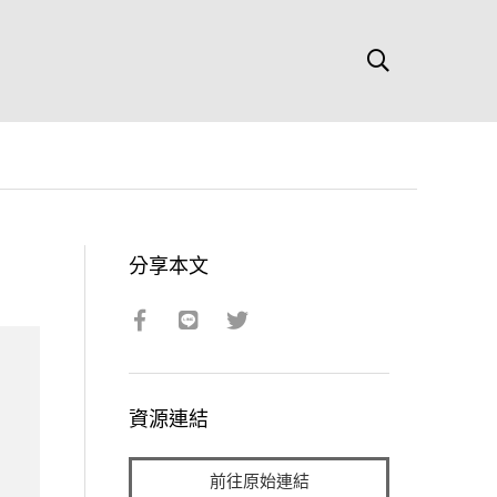
分享本文
資源連結
前往原始連結