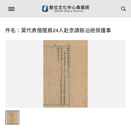
件名：莫代表偕隨員24人赴京請飭沿途保護事