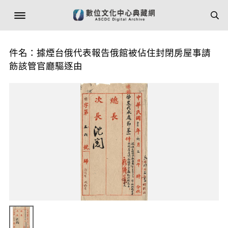
件名：據煙台俄代表報告俄館被佔住封閉房屋事請
飭該管官廳驅逐由