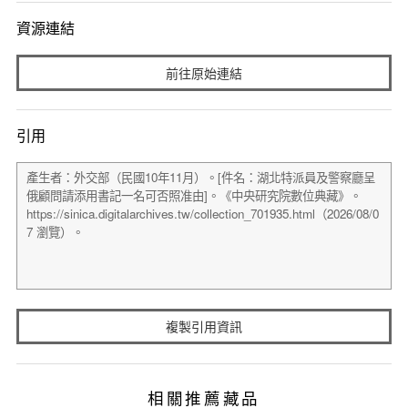
資源連結
前往原始連結
引用
複製引用資訊
相關推薦藏品