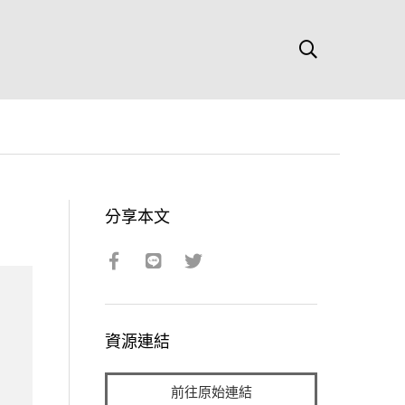
分享本文
資源連結
前往原始連結