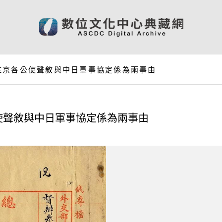
駐京各公使聲敘與中日軍事協定係為兩事由
使聲敘與中日軍事協定係為兩事由