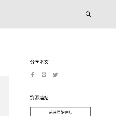
分享本文
資源連結
前往原始連結