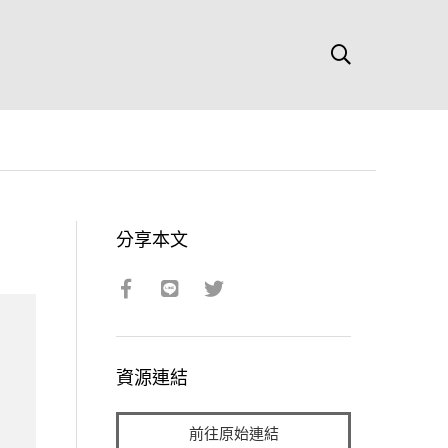
分享本文
資源連結
前往原始連結