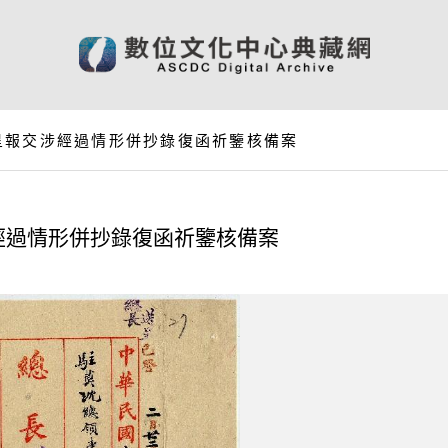
呈報交涉經過情形併抄錄復函祈鑒核備案
經過情形併抄錄復函祈鑒核備案